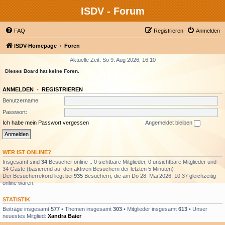
ISDV - Forum
FAQ
Registrieren
Anmelden
ISDV-Homepage
Foren
Aktuelle Zeit: So 9. Aug 2026, 16:10
Dieses Board hat keine Foren.
ANMELDEN
•
REGISTRIEREN
Benutzername:
Passwort:
Ich habe mein Passwort vergessen
Angemeldet bleiben
WER IST ONLINE?
Insgesamt sind
34
Besucher online :: 0 sichtbare Mitglieder, 0 unsichtbare Mitglieder und
34 Gäste (basierend auf den aktiven Besuchern der letzten 5 Minuten)
Der Besucherrekord liegt bei
935
Besuchern, die am Do 28. Mai 2026, 10:37 gleichzeitig
online waren.
STATISTIK
Beiträge insgesamt
577
• Themen insgesamt
303
• Mitglieder insgesamt
613
• Unser
neuestes Mitglied:
Xandra Baier