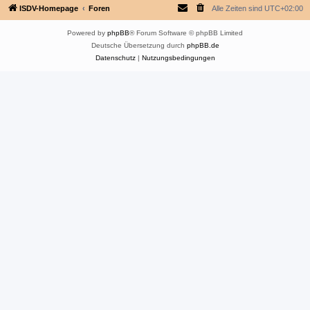
ISDV-Homepage
Foren
Alle Zeiten sind
UTC+02:00
Powered by
phpBB
® Forum Software © phpBB Limited
Deutsche Übersetzung durch
phpBB.de
Datenschutz
|
Nutzungsbedingungen