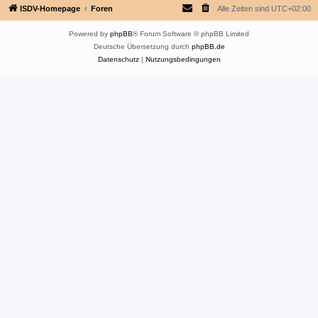
ISDV-Homepage
Foren
Alle Zeiten sind
UTC+02:00
Powered by
phpBB
® Forum Software © phpBB Limited
Deutsche Übersetzung durch
phpBB.de
Datenschutz
|
Nutzungsbedingungen