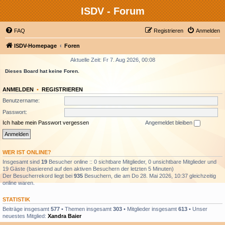
ISDV - Forum
FAQ
Registrieren
Anmelden
ISDV-Homepage
Foren
Aktuelle Zeit: Fr 7. Aug 2026, 00:08
Dieses Board hat keine Foren.
ANMELDEN
•
REGISTRIEREN
Benutzername:
Passwort:
Ich habe mein Passwort vergessen
Angemeldet bleiben
WER IST ONLINE?
Insgesamt sind
19
Besucher online :: 0 sichtbare Mitglieder, 0 unsichtbare Mitglieder und
19 Gäste (basierend auf den aktiven Besuchern der letzten 5 Minuten)
Der Besucherrekord liegt bei
935
Besuchern, die am Do 28. Mai 2026, 10:37 gleichzeitig
online waren.
STATISTIK
Beiträge insgesamt
577
• Themen insgesamt
303
• Mitglieder insgesamt
613
• Unser
neuestes Mitglied:
Xandra Baier