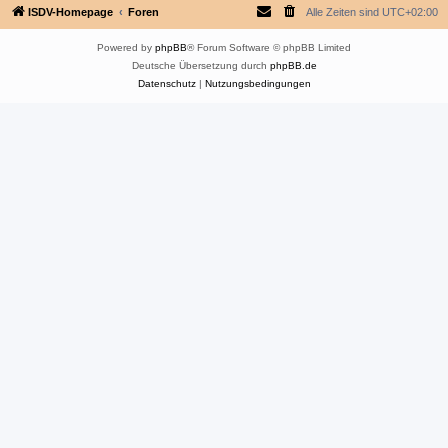
ISDV-Homepage
Foren
Alle Zeiten sind
UTC+02:00
Powered by
phpBB
® Forum Software © phpBB Limited
Deutsche Übersetzung durch
phpBB.de
Datenschutz
|
Nutzungsbedingungen