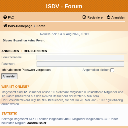
ISDV - Forum
FAQ
Registrieren
Anmelden
ISDV-Homepage
Foren
Aktuelle Zeit: Sa 8. Aug 2026, 10:09
Dieses Board hat keine Foren.
ANMELDEN
•
REGISTRIEREN
Benutzername:
Passwort:
Ich habe mein Passwort vergessen
Angemeldet bleiben
WER IST ONLINE?
Insgesamt sind
12
Besucher online :: 0 sichtbare Mitglieder, 0 unsichtbare Mitglieder und
12 Gäste (basierend auf den aktiven Besuchern der letzten 5 Minuten)
Der Besucherrekord liegt bei
935
Besuchern, die am Do 28. Mai 2026, 10:37 gleichzeitig
online waren.
STATISTIK
Beiträge insgesamt
577
• Themen insgesamt
303
• Mitglieder insgesamt
613
• Unser
neuestes Mitglied:
Xandra Baier