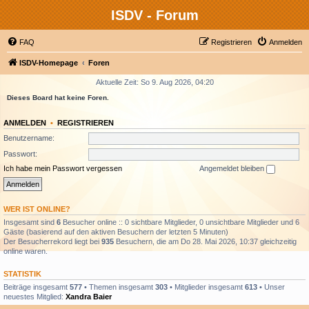
ISDV - Forum
FAQ
Registrieren
Anmelden
ISDV-Homepage
Foren
Aktuelle Zeit: So 9. Aug 2026, 04:20
Dieses Board hat keine Foren.
ANMELDEN
•
REGISTRIEREN
Benutzername:
Passwort:
Ich habe mein Passwort vergessen
Angemeldet bleiben
WER IST ONLINE?
Insgesamt sind
6
Besucher online :: 0 sichtbare Mitglieder, 0 unsichtbare Mitglieder und 6
Gäste (basierend auf den aktiven Besuchern der letzten 5 Minuten)
Der Besucherrekord liegt bei
935
Besuchern, die am Do 28. Mai 2026, 10:37 gleichzeitig
online waren.
STATISTIK
Beiträge insgesamt
577
• Themen insgesamt
303
• Mitglieder insgesamt
613
• Unser
neuestes Mitglied:
Xandra Baier