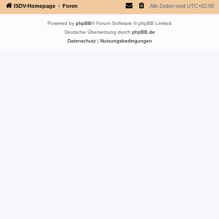
ISDV-Homepage
Foren
Alle Zeiten sind
UTC+02:00
Powered by
phpBB
® Forum Software © phpBB Limited
Deutsche Übersetzung durch
phpBB.de
Datenschutz
|
Nutzungsbedingungen