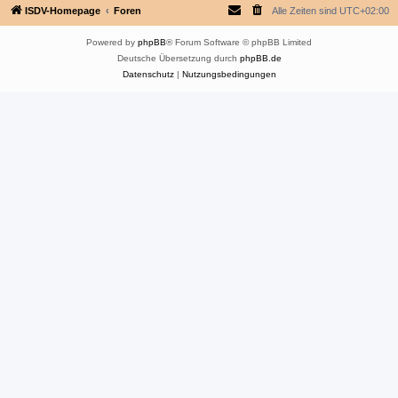
ISDV-Homepage
Foren
Alle Zeiten sind
UTC+02:00
Powered by
phpBB
® Forum Software © phpBB Limited
Deutsche Übersetzung durch
phpBB.de
Datenschutz
|
Nutzungsbedingungen