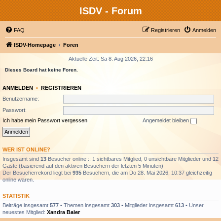
ISDV - Forum
FAQ
Registrieren
Anmelden
ISDV-Homepage
Foren
Aktuelle Zeit: Sa 8. Aug 2026, 22:16
Dieses Board hat keine Foren.
ANMELDEN
•
REGISTRIEREN
Benutzername:
Passwort:
Ich habe mein Passwort vergessen
Angemeldet bleiben
WER IST ONLINE?
Insgesamt sind
13
Besucher online :: 1 sichtbares Mitglied, 0 unsichtbare Mitglieder und 12
Gäste (basierend auf den aktiven Besuchern der letzten 5 Minuten)
Der Besucherrekord liegt bei
935
Besuchern, die am Do 28. Mai 2026, 10:37 gleichzeitig
online waren.
STATISTIK
Beiträge insgesamt
577
• Themen insgesamt
303
• Mitglieder insgesamt
613
• Unser
neuestes Mitglied:
Xandra Baier