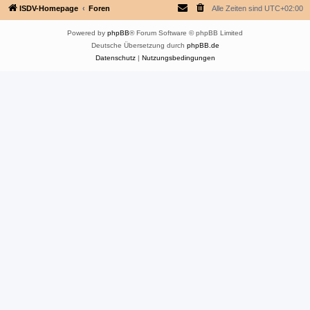
ISDV-Homepage
Foren
Alle Zeiten sind
UTC+02:00
Powered by
phpBB
® Forum Software © phpBB Limited
Deutsche Übersetzung durch
phpBB.de
Datenschutz
|
Nutzungsbedingungen