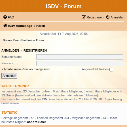
ISDV - Forum
FAQ
Registrieren
Anmelden
ISDV-Homepage
Foren
Aktuelle Zeit: Fr 7. Aug 2026, 09:56
Dieses Board hat keine Foren.
ANMELDEN
•
REGISTRIEREN
Benutzername:
Passwort:
Ich habe mein Passwort vergessen
Angemeldet bleiben
WER IST ONLINE?
Insgesamt sind
23
Besucher online :: 0 sichtbare Mitglieder, 0 unsichtbare Mitglieder und
23 Gäste (basierend auf den aktiven Besuchern der letzten 5 Minuten)
Der Besucherrekord liegt bei
935
Besuchern, die am Do 28. Mai 2026, 10:37 gleichzeitig
online waren.
STATISTIK
Beiträge insgesamt
577
• Themen insgesamt
303
• Mitglieder insgesamt
613
• Unser
neuestes Mitglied:
Xandra Baier