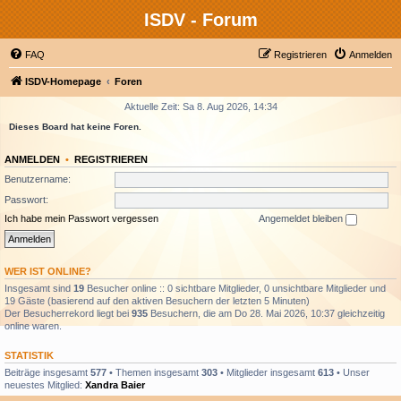
ISDV - Forum
FAQ
Registrieren
Anmelden
ISDV-Homepage
Foren
Aktuelle Zeit: Sa 8. Aug 2026, 14:34
Dieses Board hat keine Foren.
ANMELDEN
•
REGISTRIEREN
Benutzername:
Passwort:
Ich habe mein Passwort vergessen
Angemeldet bleiben
WER IST ONLINE?
Insgesamt sind
19
Besucher online :: 0 sichtbare Mitglieder, 0 unsichtbare Mitglieder und
19 Gäste (basierend auf den aktiven Besuchern der letzten 5 Minuten)
Der Besucherrekord liegt bei
935
Besuchern, die am Do 28. Mai 2026, 10:37 gleichzeitig
online waren.
STATISTIK
Beiträge insgesamt
577
• Themen insgesamt
303
• Mitglieder insgesamt
613
• Unser
neuestes Mitglied:
Xandra Baier