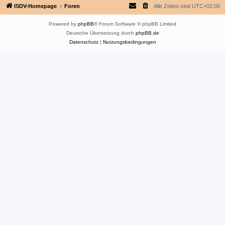
ISDV-Homepage
Foren
Alle Zeiten sind
UTC+02:00
Powered by
phpBB
® Forum Software © phpBB Limited
Deutsche Übersetzung durch
phpBB.de
Datenschutz
|
Nutzungsbedingungen