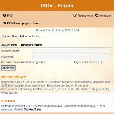
ISDV - Forum
FAQ
Registrieren
Anmelden
ISDV-Homepage
Foren
Aktuelle Zeit: So 9. Aug 2026, 16:54
Dieses Board hat keine Foren.
ANMELDEN
•
REGISTRIEREN
Benutzername:
Passwort:
Ich habe mein Passwort vergessen
Angemeldet bleiben
WER IST ONLINE?
Insgesamt sind
27
Besucher online :: 0 sichtbare Mitglieder, 0 unsichtbare Mitglieder und
27 Gäste (basierend auf den aktiven Besuchern der letzten 5 Minuten)
Der Besucherrekord liegt bei
935
Besuchern, die am Do 28. Mai 2026, 10:37 gleichzeitig
online waren.
STATISTIK
Beiträge insgesamt
577
• Themen insgesamt
303
• Mitglieder insgesamt
613
• Unser
neuestes Mitglied:
Xandra Baier