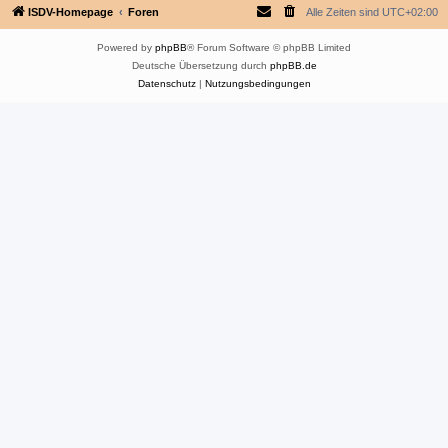
ISDV-Homepage
Foren
Alle Zeiten sind
UTC+02:00
Powered by
phpBB
® Forum Software © phpBB Limited
Deutsche Übersetzung durch
phpBB.de
Datenschutz
|
Nutzungsbedingungen