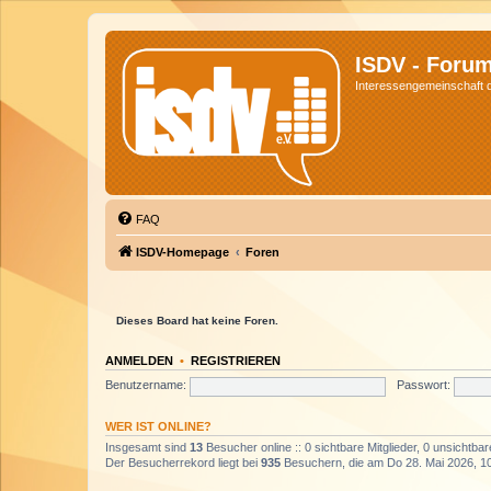
ISDV - Foru
Interessengemeinschaft de
FAQ
ISDV-Homepage
Foren
Dieses Board hat keine Foren.
ANMELDEN
•
REGISTRIEREN
Benutzername:
Passwort:
WER IST ONLINE?
Insgesamt sind
13
Besucher online :: 0 sichtbare Mitglieder, 0 unsichtba
Der Besucherrekord liegt bei
935
Besuchern, die am Do 28. Mai 2026, 10: