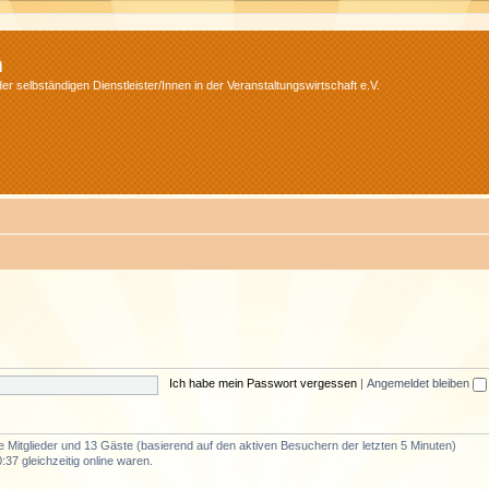
m
r selbständigen Dienstleister/Innen in der Veranstaltungswirtschaft e.V.
Ich habe mein Passwort vergessen
|
Angemeldet bleiben
re Mitglieder und 13 Gäste (basierend auf den aktiven Besuchern der letzten 5 Minuten)
37 gleichzeitig online waren.