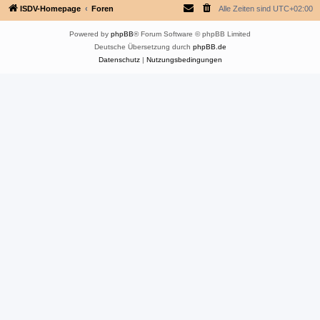
ISDV-Homepage
Foren
Alle Zeiten sind
UTC+02:00
Powered by
phpBB
® Forum Software © phpBB Limited
Deutsche Übersetzung durch
phpBB.de
Datenschutz
|
Nutzungsbedingungen