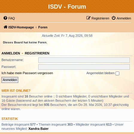
ISDV - Forum
FAQ
Registrieren
Anmelden
ISDV-Homepage
Foren
Aktuelle Zeit: Fr 7. Aug 2026, 09:58
Dieses Board hat keine Foren.
ANMELDEN
•
REGISTRIEREN
Benutzername:
Passwort:
Ich habe mein Passwort vergessen
Angemeldet bleiben
WER IST ONLINE?
Insgesamt sind
16
Besucher online :: 0 sichtbare Mitglieder, 0 unsichtbare Mitglieder und
16 Gäste (basierend auf den aktiven Besuchern der letzten 5 Minuten)
Der Besucherrekord liegt bei
935
Besuchern, die am Do 28. Mai 2026, 10:37 gleichzeitig
online waren.
STATISTIK
Beiträge insgesamt
577
• Themen insgesamt
303
• Mitglieder insgesamt
613
• Unser
neuestes Mitglied:
Xandra Baier