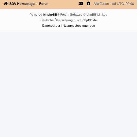
ISDV-Homepage
Foren
Alle Zeiten sind
UTC+02:00
Powered by
phpBB
® Forum Software © phpBB Limited
Deutsche Übersetzung durch
phpBB.de
Datenschutz
|
Nutzungsbedingungen