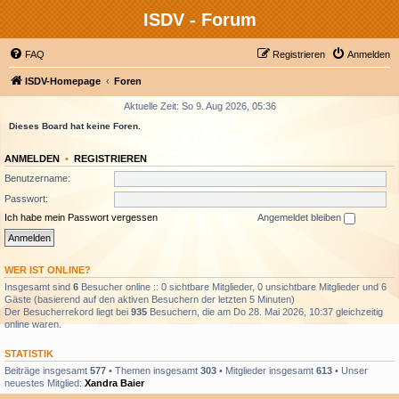
ISDV - Forum
FAQ
Registrieren
Anmelden
ISDV-Homepage
Foren
Aktuelle Zeit: So 9. Aug 2026, 05:36
Dieses Board hat keine Foren.
ANMELDEN
•
REGISTRIEREN
Benutzername:
Passwort:
Ich habe mein Passwort vergessen
Angemeldet bleiben
WER IST ONLINE?
Insgesamt sind
6
Besucher online :: 0 sichtbare Mitglieder, 0 unsichtbare Mitglieder und 6
Gäste (basierend auf den aktiven Besuchern der letzten 5 Minuten)
Der Besucherrekord liegt bei
935
Besuchern, die am Do 28. Mai 2026, 10:37 gleichzeitig
online waren.
STATISTIK
Beiträge insgesamt
577
• Themen insgesamt
303
• Mitglieder insgesamt
613
• Unser
neuestes Mitglied:
Xandra Baier