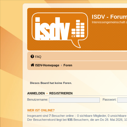
ISDV - Foru
Interessengemeinschaft de
FAQ
ISDV-Homepage
Foren
Dieses Board hat keine Foren.
ANMELDEN
•
REGISTRIEREN
Benutzername:
Passwort:
WER IST ONLINE?
Insgesamt sind
7
Besucher online :: 0 sichtbare Mitglieder, 0 unsichtbar
Der Besucherrekord liegt bei
935
Besuchern, die am Do 28. Mai 2026, 10: