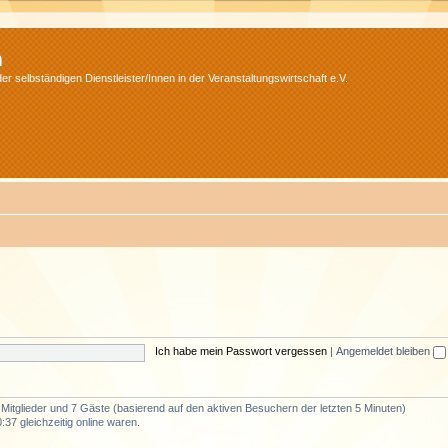
m
r selbständigen Dienstleister/Innen in der Veranstaltungswirtschaft e.V.
Ich habe mein Passwort vergessen
|
Angemeldet bleiben
e Mitglieder und 7 Gäste (basierend auf den aktiven Besuchern der letzten 5 Minuten)
37 gleichzeitig online waren.