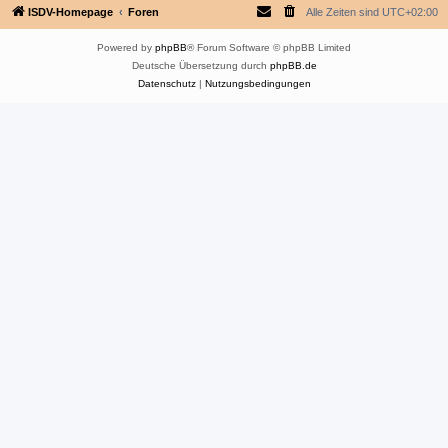
ISDV-Homepage
Foren
Alle Zeiten sind
UTC+02:00
Powered by
phpBB
® Forum Software © phpBB Limited
Deutsche Übersetzung durch
phpBB.de
Datenschutz
|
Nutzungsbedingungen