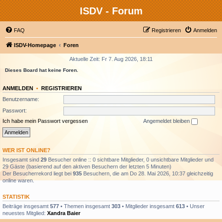
ISDV - Forum
FAQ
Registrieren
Anmelden
ISDV-Homepage
Foren
Aktuelle Zeit: Fr 7. Aug 2026, 18:11
Dieses Board hat keine Foren.
ANMELDEN
•
REGISTRIEREN
Benutzername:
Passwort:
Ich habe mein Passwort vergessen
Angemeldet bleiben
WER IST ONLINE?
Insgesamt sind
29
Besucher online :: 0 sichtbare Mitglieder, 0 unsichtbare Mitglieder und
29 Gäste (basierend auf den aktiven Besuchern der letzten 5 Minuten)
Der Besucherrekord liegt bei
935
Besuchern, die am Do 28. Mai 2026, 10:37 gleichzeitig
online waren.
STATISTIK
Beiträge insgesamt
577
• Themen insgesamt
303
• Mitglieder insgesamt
613
• Unser
neuestes Mitglied:
Xandra Baier