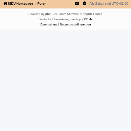
ISDV-Homepage
Foren
Alle Zeiten sind
UTC+02:00
Powered by
phpBB
® Forum Software © phpBB Limited
Deutsche Übersetzung durch
phpBB.de
Datenschutz
|
Nutzungsbedingungen