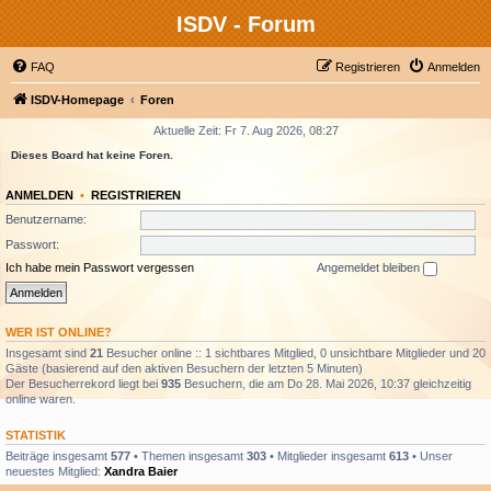
ISDV - Forum
FAQ
Registrieren
Anmelden
ISDV-Homepage
Foren
Aktuelle Zeit: Fr 7. Aug 2026, 08:27
Dieses Board hat keine Foren.
ANMELDEN
•
REGISTRIEREN
Benutzername:
Passwort:
Ich habe mein Passwort vergessen
Angemeldet bleiben
WER IST ONLINE?
Insgesamt sind
21
Besucher online :: 1 sichtbares Mitglied, 0 unsichtbare Mitglieder und 20
Gäste (basierend auf den aktiven Besuchern der letzten 5 Minuten)
Der Besucherrekord liegt bei
935
Besuchern, die am Do 28. Mai 2026, 10:37 gleichzeitig
online waren.
STATISTIK
Beiträge insgesamt
577
• Themen insgesamt
303
• Mitglieder insgesamt
613
• Unser
neuestes Mitglied:
Xandra Baier