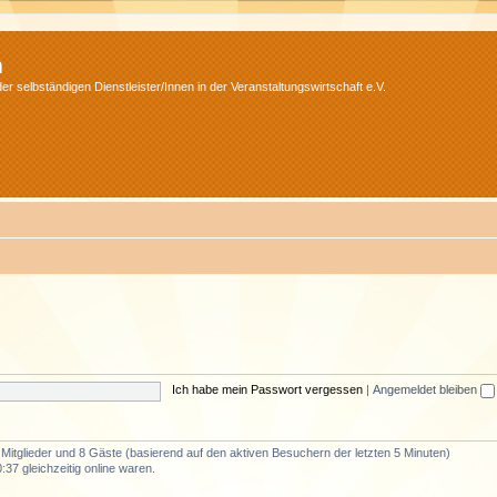
m
r selbständigen Dienstleister/Innen in der Veranstaltungswirtschaft e.V.
Ich habe mein Passwort vergessen
|
Angemeldet bleiben
e Mitglieder und 8 Gäste (basierend auf den aktiven Besuchern der letzten 5 Minuten)
37 gleichzeitig online waren.