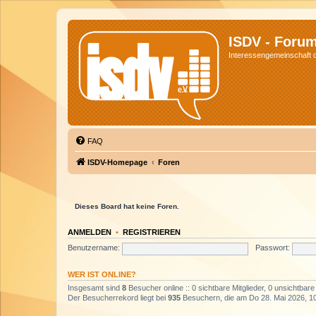
ISDV - Foru
Interessengemeinschaft de
FAQ
ISDV-Homepage
Foren
Dieses Board hat keine Foren.
ANMELDEN
•
REGISTRIEREN
Benutzername:
Passwort:
WER IST ONLINE?
Insgesamt sind
8
Besucher online :: 0 sichtbare Mitglieder, 0 unsichtbar
Der Besucherrekord liegt bei
935
Besuchern, die am Do 28. Mai 2026, 10: