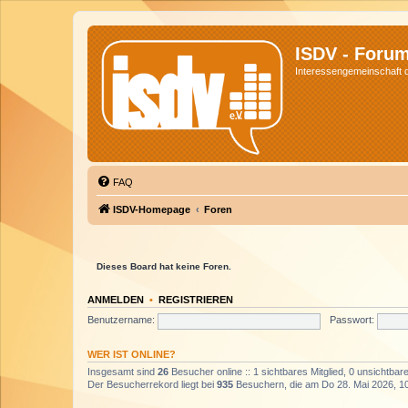
ISDV - Foru
Interessengemeinschaft de
FAQ
ISDV-Homepage
Foren
Dieses Board hat keine Foren.
ANMELDEN
•
REGISTRIEREN
Benutzername:
Passwort:
WER IST ONLINE?
Insgesamt sind
26
Besucher online :: 1 sichtbares Mitglied, 0 unsichtba
Der Besucherrekord liegt bei
935
Besuchern, die am Do 28. Mai 2026, 10: