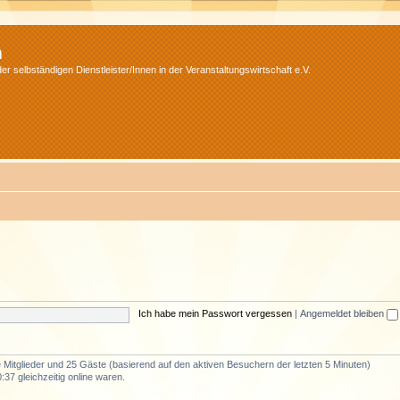
m
r selbständigen Dienstleister/Innen in der Veranstaltungswirtschaft e.V.
Ich habe mein Passwort vergessen
|
Angemeldet bleiben
re Mitglieder und 25 Gäste (basierend auf den aktiven Besuchern der letzten 5 Minuten)
37 gleichzeitig online waren.