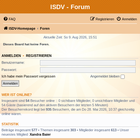
ISDV - Forum
FAQ
Registrieren
Anmelden
ISDV-Homepage
Foren
Aktuelle Zeit: So 9. Aug 2026, 15:51
Dieses Board hat keine Foren.
ANMELDEN
•
REGISTRIEREN
Benutzername:
Passwort:
Ich habe mein Passwort vergessen
Angemeldet bleiben
WER IST ONLINE?
Insgesamt sind
54
Besucher online :: 0 sichtbare Mitglieder, 0 unsichtbare Mitglieder und
54 Gäste (basierend auf den aktiven Besuchern der letzten 5 Minuten)
Der Besucherrekord liegt bei
935
Besuchern, die am Do 28. Mai 2026, 10:37 gleichzeitig
online waren.
STATISTIK
Beiträge insgesamt
577
• Themen insgesamt
303
• Mitglieder insgesamt
613
• Unser
neuestes Mitglied:
Xandra Baier