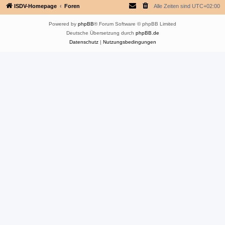
ISDV-Homepage
Foren
Alle Zeiten sind
UTC+02:00
Powered by
phpBB
® Forum Software © phpBB Limited
Deutsche Übersetzung durch
phpBB.de
Datenschutz
|
Nutzungsbedingungen