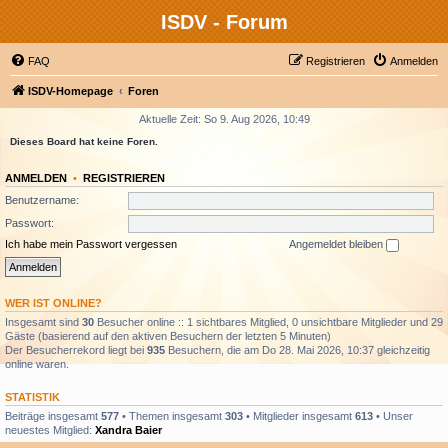
ISDV - Forum
FAQ
Registrieren
Anmelden
ISDV-Homepage
Foren
Aktuelle Zeit: So 9. Aug 2026, 10:49
Dieses Board hat keine Foren.
ANMELDEN
•
REGISTRIEREN
Benutzername:
Passwort:
Ich habe mein Passwort vergessen
Angemeldet bleiben
WER IST ONLINE?
Insgesamt sind
30
Besucher online :: 1 sichtbares Mitglied, 0 unsichtbare Mitglieder und 29
Gäste (basierend auf den aktiven Besuchern der letzten 5 Minuten)
Der Besucherrekord liegt bei
935
Besuchern, die am Do 28. Mai 2026, 10:37 gleichzeitig
online waren.
STATISTIK
Beiträge insgesamt
577
• Themen insgesamt
303
• Mitglieder insgesamt
613
• Unser
neuestes Mitglied:
Xandra Baier