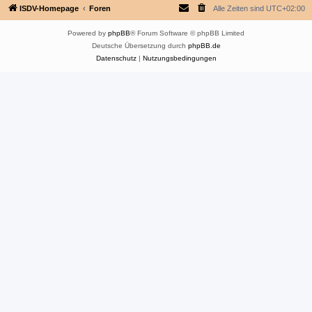
ISDV-Homepage
Foren
Alle Zeiten sind
UTC+02:00
Powered by
phpBB
® Forum Software © phpBB Limited
Deutsche Übersetzung durch
phpBB.de
Datenschutz
|
Nutzungsbedingungen