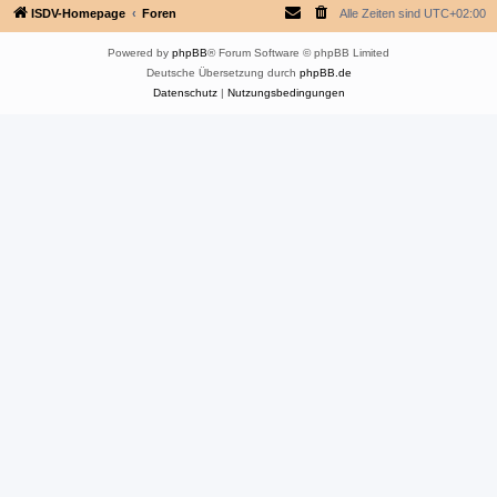
ISDV-Homepage
Foren
Alle Zeiten sind
UTC+02:00
Powered by
phpBB
® Forum Software © phpBB Limited
Deutsche Übersetzung durch
phpBB.de
Datenschutz
|
Nutzungsbedingungen