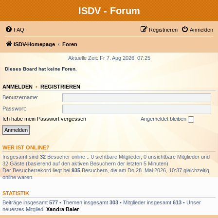
ISDV - Forum
FAQ
Registrieren
Anmelden
ISDV-Homepage
Foren
Aktuelle Zeit: Fr 7. Aug 2026, 07:25
Dieses Board hat keine Foren.
ANMELDEN
•
REGISTRIEREN
Benutzername:
Passwort:
Ich habe mein Passwort vergessen
Angemeldet bleiben
WER IST ONLINE?
Insgesamt sind
32
Besucher online :: 0 sichtbare Mitglieder, 0 unsichtbare Mitglieder und
32 Gäste (basierend auf den aktiven Besuchern der letzten 5 Minuten)
Der Besucherrekord liegt bei
935
Besuchern, die am Do 28. Mai 2026, 10:37 gleichzeitig
online waren.
STATISTIK
Beiträge insgesamt
577
• Themen insgesamt
303
• Mitglieder insgesamt
613
• Unser
neuestes Mitglied:
Xandra Baier