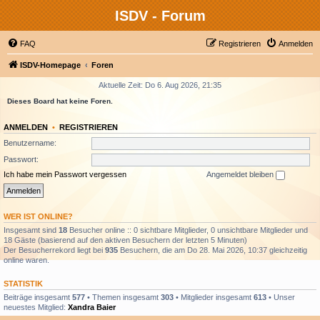
ISDV - Forum
FAQ
Registrieren
Anmelden
ISDV-Homepage
Foren
Aktuelle Zeit: Do 6. Aug 2026, 21:35
Dieses Board hat keine Foren.
ANMELDEN
•
REGISTRIEREN
Benutzername:
Passwort:
Ich habe mein Passwort vergessen
Angemeldet bleiben
WER IST ONLINE?
Insgesamt sind
18
Besucher online :: 0 sichtbare Mitglieder, 0 unsichtbare Mitglieder und
18 Gäste (basierend auf den aktiven Besuchern der letzten 5 Minuten)
Der Besucherrekord liegt bei
935
Besuchern, die am Do 28. Mai 2026, 10:37 gleichzeitig
online waren.
STATISTIK
Beiträge insgesamt
577
• Themen insgesamt
303
• Mitglieder insgesamt
613
• Unser
neuestes Mitglied:
Xandra Baier