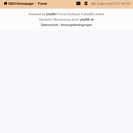
ISDV-Homepage
Foren
Alle Zeiten sind
UTC+02:00
Powered by
phpBB
® Forum Software © phpBB Limited
Deutsche Übersetzung durch
phpBB.de
Datenschutz
|
Nutzungsbedingungen