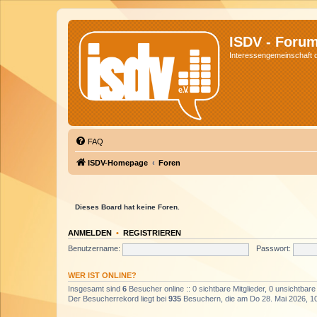
ISDV - Foru
Interessengemeinschaft de
FAQ
ISDV-Homepage
Foren
Dieses Board hat keine Foren.
ANMELDEN
•
REGISTRIEREN
Benutzername:
Passwort:
WER IST ONLINE?
Insgesamt sind
6
Besucher online :: 0 sichtbare Mitglieder, 0 unsichtbar
Der Besucherrekord liegt bei
935
Besuchern, die am Do 28. Mai 2026, 10: