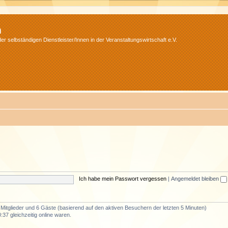
m
r selbständigen Dienstleister/Innen in der Veranstaltungswirtschaft e.V.
Ich habe mein Passwort vergessen
|
Angemeldet bleiben
e Mitglieder und 6 Gäste (basierend auf den aktiven Besuchern der letzten 5 Minuten)
37 gleichzeitig online waren.