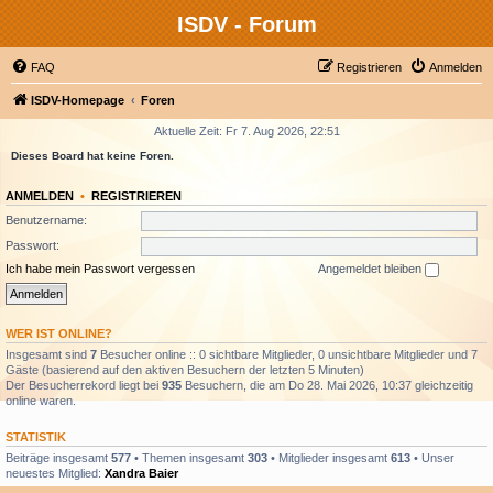
ISDV - Forum
FAQ
Registrieren
Anmelden
ISDV-Homepage
Foren
Aktuelle Zeit: Fr 7. Aug 2026, 22:51
Dieses Board hat keine Foren.
ANMELDEN
•
REGISTRIEREN
Benutzername:
Passwort:
Ich habe mein Passwort vergessen
Angemeldet bleiben
WER IST ONLINE?
Insgesamt sind
7
Besucher online :: 0 sichtbare Mitglieder, 0 unsichtbare Mitglieder und 7
Gäste (basierend auf den aktiven Besuchern der letzten 5 Minuten)
Der Besucherrekord liegt bei
935
Besuchern, die am Do 28. Mai 2026, 10:37 gleichzeitig
online waren.
STATISTIK
Beiträge insgesamt
577
• Themen insgesamt
303
• Mitglieder insgesamt
613
• Unser
neuestes Mitglied:
Xandra Baier