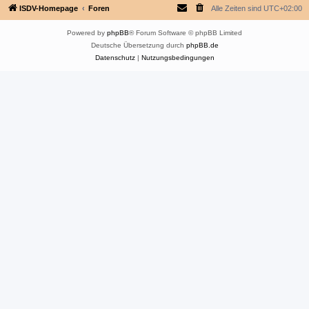
ISDV-Homepage
Foren
Alle Zeiten sind
UTC+02:00
Powered by
phpBB
® Forum Software © phpBB Limited
Deutsche Übersetzung durch
phpBB.de
Datenschutz
|
Nutzungsbedingungen