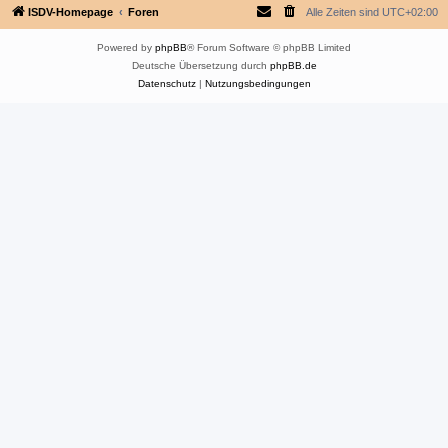
ISDV-Homepage
Foren
Alle Zeiten sind
UTC+02:00
Powered by
phpBB
® Forum Software © phpBB Limited
Deutsche Übersetzung durch
phpBB.de
Datenschutz
|
Nutzungsbedingungen