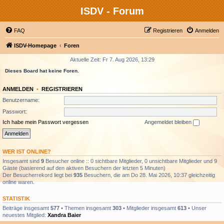
ISDV - Forum
FAQ
Registrieren
Anmelden
ISDV-Homepage
Foren
Aktuelle Zeit: Fr 7. Aug 2026, 13:29
Dieses Board hat keine Foren.
ANMELDEN
•
REGISTRIEREN
Benutzername:
Passwort:
Ich habe mein Passwort vergessen
Angemeldet bleiben
WER IST ONLINE?
Insgesamt sind
9
Besucher online :: 0 sichtbare Mitglieder, 0 unsichtbare Mitglieder und 9
Gäste (basierend auf den aktiven Besuchern der letzten 5 Minuten)
Der Besucherrekord liegt bei
935
Besuchern, die am Do 28. Mai 2026, 10:37 gleichzeitig
online waren.
STATISTIK
Beiträge insgesamt
577
• Themen insgesamt
303
• Mitglieder insgesamt
613
• Unser
neuestes Mitglied:
Xandra Baier