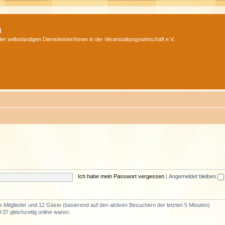
m
r selbständigen Dienstleister/Innen in der Veranstaltungswirtschaft e.V.
Ich habe mein Passwort vergessen
|
Angemeldet bleiben
re Mitglieder und 12 Gäste (basierend auf den aktiven Besuchern der letzten 5 Minuten)
37 gleichzeitig online waren.