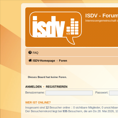
ISDV - Foru
Interessengemeinschaft de
FAQ
ISDV-Homepage
Foren
Dieses Board hat keine Foren.
ANMELDEN
•
REGISTRIEREN
Benutzername:
Passwort:
WER IST ONLINE?
Insgesamt sind
12
Besucher online :: 0 sichtbare Mitglieder, 0 unsichtba
Der Besucherrekord liegt bei
935
Besuchern, die am Do 28. Mai 2026, 10: