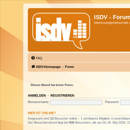
ISDV - Foru
Interessengemeinschaft de
FAQ
ISDV-Homepage
Foren
Dieses Board hat keine Foren.
ANMELDEN
•
REGISTRIEREN
Benutzername:
Passwort:
WER IST ONLINE?
Insgesamt sind
13
Besucher online :: 1 sichtbares Mitglied, 0 unsichtba
Der Besucherrekord liegt bei
935
Besuchern, die am Do 28. Mai 2026, 10: