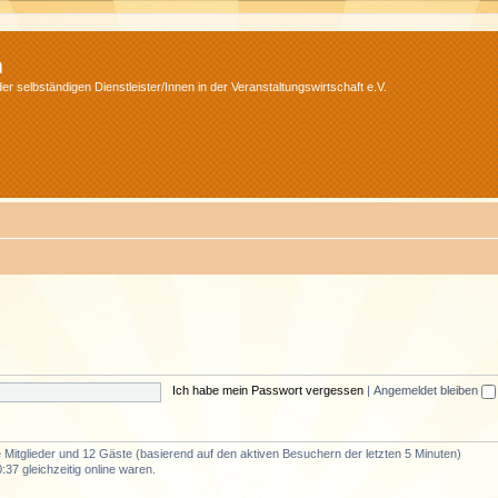
m
r selbständigen Dienstleister/Innen in der Veranstaltungswirtschaft e.V.
Ich habe mein Passwort vergessen
|
Angemeldet bleiben
re Mitglieder und 12 Gäste (basierend auf den aktiven Besuchern der letzten 5 Minuten)
37 gleichzeitig online waren.