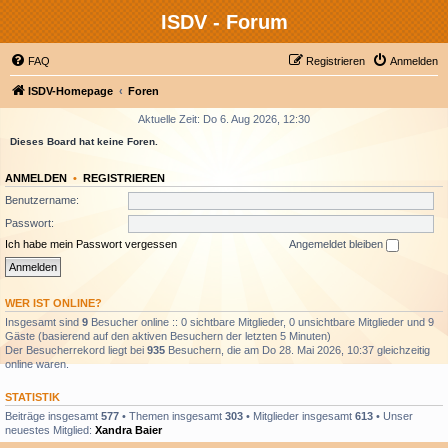
ISDV - Forum
FAQ
Registrieren
Anmelden
ISDV-Homepage
Foren
Aktuelle Zeit: Do 6. Aug 2026, 12:30
Dieses Board hat keine Foren.
ANMELDEN
•
REGISTRIEREN
Benutzername:
Passwort:
Ich habe mein Passwort vergessen
Angemeldet bleiben
WER IST ONLINE?
Insgesamt sind
9
Besucher online :: 0 sichtbare Mitglieder, 0 unsichtbare Mitglieder und 9
Gäste (basierend auf den aktiven Besuchern der letzten 5 Minuten)
Der Besucherrekord liegt bei
935
Besuchern, die am Do 28. Mai 2026, 10:37 gleichzeitig
online waren.
STATISTIK
Beiträge insgesamt
577
• Themen insgesamt
303
• Mitglieder insgesamt
613
• Unser
neuestes Mitglied:
Xandra Baier