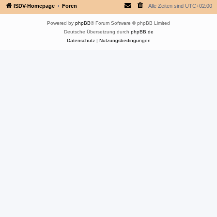
ISDV-Homepage
Foren
Alle Zeiten sind
UTC+02:00
Powered by
phpBB
® Forum Software © phpBB Limited
Deutsche Übersetzung durch
phpBB.de
Datenschutz
|
Nutzungsbedingungen