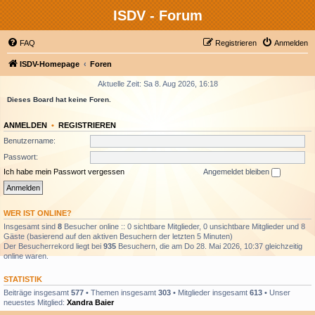
ISDV - Forum
FAQ
Registrieren
Anmelden
ISDV-Homepage
Foren
Aktuelle Zeit: Sa 8. Aug 2026, 16:18
Dieses Board hat keine Foren.
ANMELDEN
•
REGISTRIEREN
Benutzername:
Passwort:
Ich habe mein Passwort vergessen
Angemeldet bleiben
WER IST ONLINE?
Insgesamt sind
8
Besucher online :: 0 sichtbare Mitglieder, 0 unsichtbare Mitglieder und 8
Gäste (basierend auf den aktiven Besuchern der letzten 5 Minuten)
Der Besucherrekord liegt bei
935
Besuchern, die am Do 28. Mai 2026, 10:37 gleichzeitig
online waren.
STATISTIK
Beiträge insgesamt
577
• Themen insgesamt
303
• Mitglieder insgesamt
613
• Unser
neuestes Mitglied:
Xandra Baier