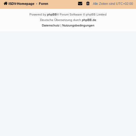
ISDV-Homepage
Foren
Alle Zeiten sind
UTC+02:00
Powered by
phpBB
® Forum Software © phpBB Limited
Deutsche Übersetzung durch
phpBB.de
Datenschutz
|
Nutzungsbedingungen