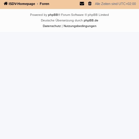
ISDV-Homepage
Foren
Alle Zeiten sind
UTC+02:00
Powered by
phpBB
® Forum Software © phpBB Limited
Deutsche Übersetzung durch
phpBB.de
Datenschutz
|
Nutzungsbedingungen