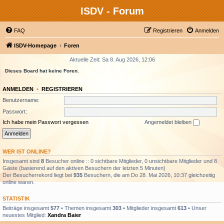
ISDV - Forum
FAQ
Registrieren
Anmelden
ISDV-Homepage
Foren
Aktuelle Zeit: Sa 8. Aug 2026, 12:06
Dieses Board hat keine Foren.
ANMELDEN
•
REGISTRIEREN
Benutzername:
Passwort:
Ich habe mein Passwort vergessen
Angemeldet bleiben
WER IST ONLINE?
Insgesamt sind
8
Besucher online :: 0 sichtbare Mitglieder, 0 unsichtbare Mitglieder und 8
Gäste (basierend auf den aktiven Besuchern der letzten 5 Minuten)
Der Besucherrekord liegt bei
935
Besuchern, die am Do 28. Mai 2026, 10:37 gleichzeitig
online waren.
STATISTIK
Beiträge insgesamt
577
• Themen insgesamt
303
• Mitglieder insgesamt
613
• Unser
neuestes Mitglied:
Xandra Baier