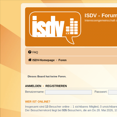
ISDV - Foru
Interessengemeinschaft de
FAQ
ISDV-Homepage
Foren
Dieses Board hat keine Foren.
ANMELDEN
•
REGISTRIEREN
Benutzername:
Passwort:
WER IST ONLINE?
Insgesamt sind
13
Besucher online :: 1 sichtbares Mitglied, 0 unsichtba
Der Besucherrekord liegt bei
935
Besuchern, die am Do 28. Mai 2026, 10: