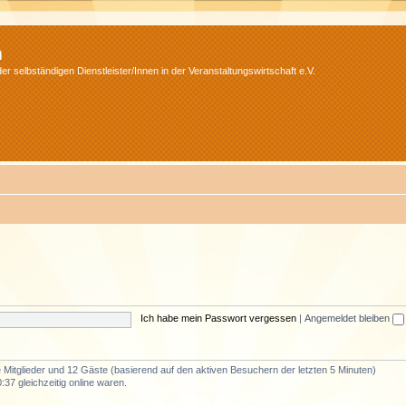
m
r selbständigen Dienstleister/Innen in der Veranstaltungswirtschaft e.V.
Ich habe mein Passwort vergessen
|
Angemeldet bleiben
re Mitglieder und 12 Gäste (basierend auf den aktiven Besuchern der letzten 5 Minuten)
37 gleichzeitig online waren.