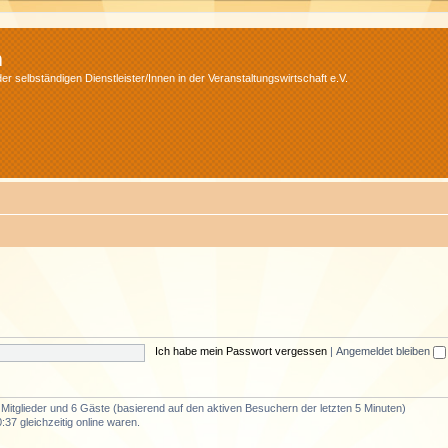
m
r selbständigen Dienstleister/Innen in der Veranstaltungswirtschaft e.V.
Ich habe mein Passwort vergessen
|
Angemeldet bleiben
e Mitglieder und 6 Gäste (basierend auf den aktiven Besuchern der letzten 5 Minuten)
37 gleichzeitig online waren.