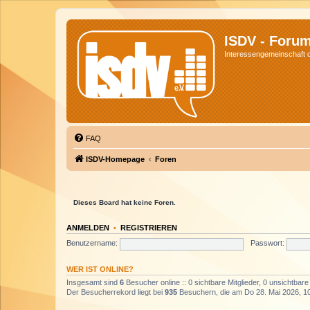
ISDV - Foru
Interessengemeinschaft de
FAQ
ISDV-Homepage
Foren
Dieses Board hat keine Foren.
ANMELDEN
•
REGISTRIEREN
Benutzername:
Passwort:
WER IST ONLINE?
Insgesamt sind
6
Besucher online :: 0 sichtbare Mitglieder, 0 unsichtbar
Der Besucherrekord liegt bei
935
Besuchern, die am Do 28. Mai 2026, 10: