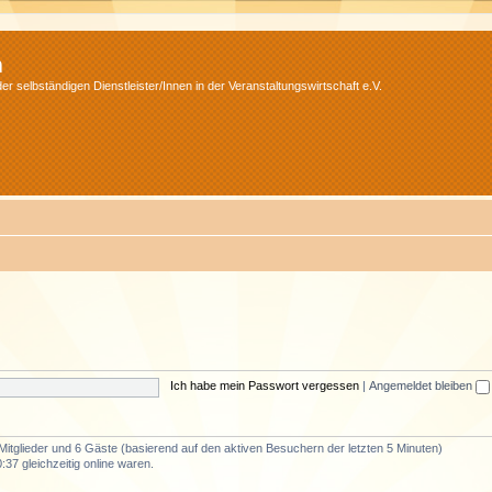
m
r selbständigen Dienstleister/Innen in der Veranstaltungswirtschaft e.V.
Ich habe mein Passwort vergessen
|
Angemeldet bleiben
 Mitglieder und 6 Gäste (basierend auf den aktiven Besuchern der letzten 5 Minuten)
37 gleichzeitig online waren.