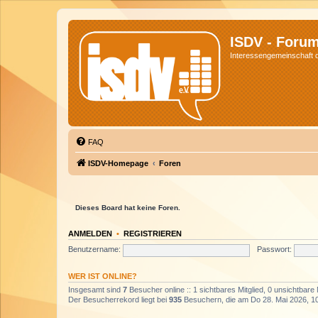
ISDV - Foru
Interessengemeinschaft de
FAQ
ISDV-Homepage
Foren
Dieses Board hat keine Foren.
ANMELDEN
•
REGISTRIEREN
Benutzername:
Passwort:
WER IST ONLINE?
Insgesamt sind
7
Besucher online :: 1 sichtbares Mitglied, 0 unsichtbare
Der Besucherrekord liegt bei
935
Besuchern, die am Do 28. Mai 2026, 10: