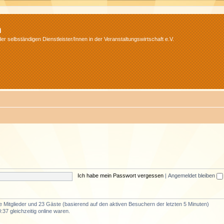
m
r selbständigen Dienstleister/Innen in der Veranstaltungswirtschaft e.V.
Ich habe mein Passwort vergessen
|
Angemeldet bleiben
re Mitglieder und 23 Gäste (basierend auf den aktiven Besuchern der letzten 5 Minuten)
37 gleichzeitig online waren.