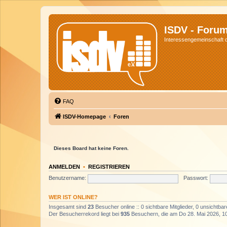
ISDV - Foru
Interessengemeinschaft de
FAQ
ISDV-Homepage
Foren
Dieses Board hat keine Foren.
ANMELDEN
•
REGISTRIEREN
Benutzername:
Passwort:
WER IST ONLINE?
Insgesamt sind
23
Besucher online :: 0 sichtbare Mitglieder, 0 unsichtba
Der Besucherrekord liegt bei
935
Besuchern, die am Do 28. Mai 2026, 10: