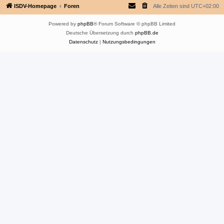
ISDV-Homepage
Foren
Alle Zeiten sind
UTC+02:00
Powered by
phpBB
® Forum Software © phpBB Limited
Deutsche Übersetzung durch
phpBB.de
Datenschutz
|
Nutzungsbedingungen