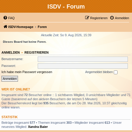
ISDV - Forum
FAQ
Registrieren
Anmelden
ISDV-Homepage
Foren
Aktuelle Zeit: So 9. Aug 2026, 15:39
Dieses Board hat keine Foren.
ANMELDEN
•
REGISTRIEREN
Benutzername:
Passwort:
Ich habe mein Passwort vergessen
Angemeldet bleiben
WER IST ONLINE?
Insgesamt sind
72
Besucher online :: 1 sichtbares Mitglied, 0 unsichtbare Mitglieder und 71
Gäste (basierend auf den aktiven Besuchern der letzten 5 Minuten)
Der Besucherrekord liegt bei
935
Besuchern, die am Do 28. Mai 2026, 10:37 gleichzeitig
online waren.
STATISTIK
Beiträge insgesamt
577
• Themen insgesamt
303
• Mitglieder insgesamt
613
• Unser
neuestes Mitglied:
Xandra Baier