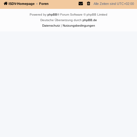
ISDV-Homepage
Foren
Alle Zeiten sind
UTC+02:00
Powered by
phpBB
® Forum Software © phpBB Limited
Deutsche Übersetzung durch
phpBB.de
Datenschutz
|
Nutzungsbedingungen