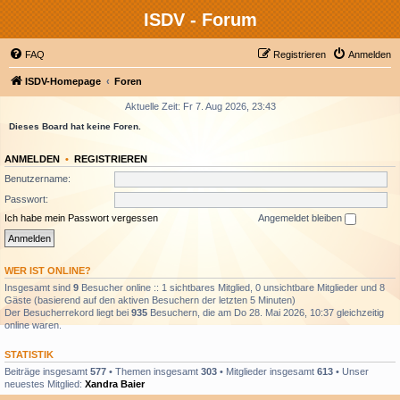
ISDV - Forum
FAQ
Registrieren
Anmelden
ISDV-Homepage
Foren
Aktuelle Zeit: Fr 7. Aug 2026, 23:43
Dieses Board hat keine Foren.
ANMELDEN
•
REGISTRIEREN
Benutzername:
Passwort:
Ich habe mein Passwort vergessen
Angemeldet bleiben
WER IST ONLINE?
Insgesamt sind
9
Besucher online :: 1 sichtbares Mitglied, 0 unsichtbare Mitglieder und 8
Gäste (basierend auf den aktiven Besuchern der letzten 5 Minuten)
Der Besucherrekord liegt bei
935
Besuchern, die am Do 28. Mai 2026, 10:37 gleichzeitig
online waren.
STATISTIK
Beiträge insgesamt
577
• Themen insgesamt
303
• Mitglieder insgesamt
613
• Unser
neuestes Mitglied:
Xandra Baier