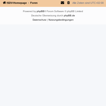
ISDV-Homepage
Foren
Alle Zeiten sind
UTC+02:00
Powered by
phpBB
® Forum Software © phpBB Limited
Deutsche Übersetzung durch
phpBB.de
Datenschutz
|
Nutzungsbedingungen