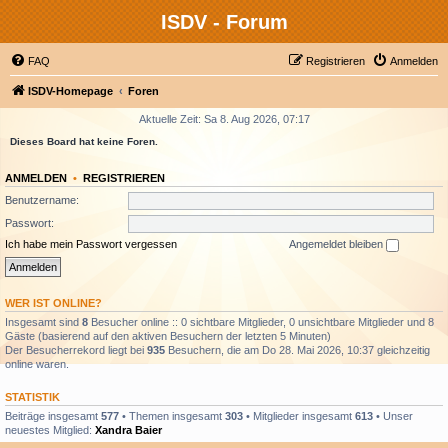
ISDV - Forum
FAQ
Registrieren
Anmelden
ISDV-Homepage
Foren
Aktuelle Zeit: Sa 8. Aug 2026, 07:17
Dieses Board hat keine Foren.
ANMELDEN
•
REGISTRIEREN
Benutzername:
Passwort:
Ich habe mein Passwort vergessen
Angemeldet bleiben
WER IST ONLINE?
Insgesamt sind
8
Besucher online :: 0 sichtbare Mitglieder, 0 unsichtbare Mitglieder und 8
Gäste (basierend auf den aktiven Besuchern der letzten 5 Minuten)
Der Besucherrekord liegt bei
935
Besuchern, die am Do 28. Mai 2026, 10:37 gleichzeitig
online waren.
STATISTIK
Beiträge insgesamt
577
• Themen insgesamt
303
• Mitglieder insgesamt
613
• Unser
neuestes Mitglied:
Xandra Baier