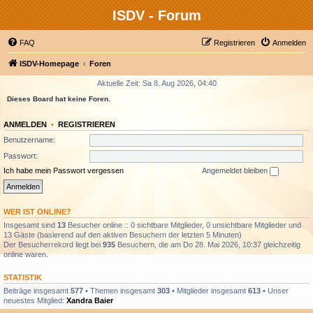
ISDV - Forum
FAQ
Registrieren
Anmelden
ISDV-Homepage
Foren
Aktuelle Zeit: Sa 8. Aug 2026, 04:40
Dieses Board hat keine Foren.
ANMELDEN
•
REGISTRIEREN
Benutzername:
Passwort:
Ich habe mein Passwort vergessen
Angemeldet bleiben
WER IST ONLINE?
Insgesamt sind
13
Besucher online :: 0 sichtbare Mitglieder, 0 unsichtbare Mitglieder und
13 Gäste (basierend auf den aktiven Besuchern der letzten 5 Minuten)
Der Besucherrekord liegt bei
935
Besuchern, die am Do 28. Mai 2026, 10:37 gleichzeitig
online waren.
STATISTIK
Beiträge insgesamt
577
• Themen insgesamt
303
• Mitglieder insgesamt
613
• Unser
neuestes Mitglied:
Xandra Baier