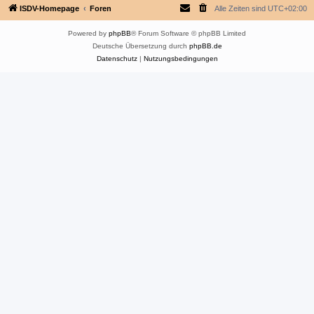
ISDV-Homepage
Foren
Alle Zeiten sind
UTC+02:00
Powered by
phpBB
® Forum Software © phpBB Limited
Deutsche Übersetzung durch
phpBB.de
Datenschutz
|
Nutzungsbedingungen