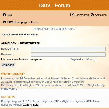
ISDV - Forum
FAQ
Registrieren
Anmelden
ISDV-Homepage
Foren
Aktuelle Zeit: Do 6. Aug 2026, 09:12
Dieses Board hat keine Foren.
ANMELDEN
•
REGISTRIEREN
Benutzername:
Passwort:
Ich habe mein Passwort vergessen
Angemeldet bleiben
WER IST ONLINE?
Insgesamt sind
28
Besucher online :: 0 sichtbare Mitglieder, 0 unsichtbare Mitglieder und
28 Gäste (basierend auf den aktiven Besuchern der letzten 5 Minuten)
Der Besucherrekord liegt bei
935
Besuchern, die am Do 28. Mai 2026, 10:37 gleichzeitig
online waren.
STATISTIK
Beiträge insgesamt
577
• Themen insgesamt
303
• Mitglieder insgesamt
613
• Unser
neuestes Mitglied:
Xandra Baier