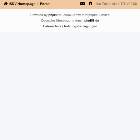
ISDV-Homepage
Foren
Alle Zeiten sind
UTC+02:00
Powered by
phpBB
® Forum Software © phpBB Limited
Deutsche Übersetzung durch
phpBB.de
Datenschutz
|
Nutzungsbedingungen