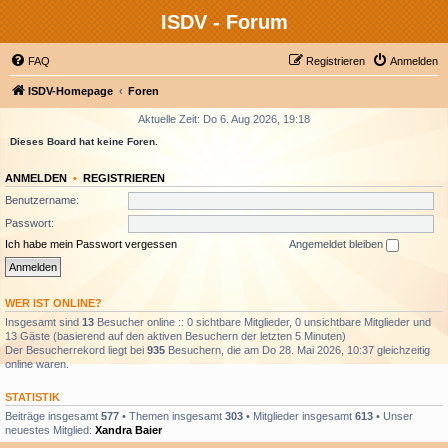
ISDV - Forum
FAQ
Registrieren
Anmelden
ISDV-Homepage
Foren
Aktuelle Zeit: Do 6. Aug 2026, 19:18
Dieses Board hat keine Foren.
ANMELDEN
•
REGISTRIEREN
Benutzername:
Passwort:
Ich habe mein Passwort vergessen
Angemeldet bleiben
WER IST ONLINE?
Insgesamt sind
13
Besucher online :: 0 sichtbare Mitglieder, 0 unsichtbare Mitglieder und
13 Gäste (basierend auf den aktiven Besuchern der letzten 5 Minuten)
Der Besucherrekord liegt bei
935
Besuchern, die am Do 28. Mai 2026, 10:37 gleichzeitig
online waren.
STATISTIK
Beiträge insgesamt
577
• Themen insgesamt
303
• Mitglieder insgesamt
613
• Unser
neuestes Mitglied:
Xandra Baier