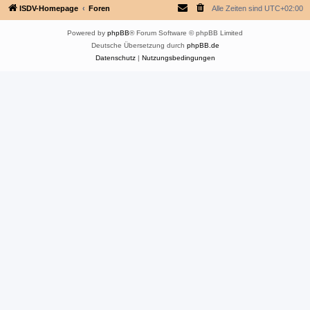
ISDV-Homepage
Foren
Alle Zeiten sind
UTC+02:00
Powered by
phpBB
® Forum Software © phpBB Limited
Deutsche Übersetzung durch
phpBB.de
Datenschutz
|
Nutzungsbedingungen