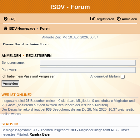
ISDV - Forum
FAQ
Registrieren
Anmelden
ISDV-Homepage
Foren
Aktuelle Zeit: Mo 10. Aug 2026, 06:57
Dieses Board hat keine Foren.
ANMELDEN
•
REGISTRIEREN
Benutzername:
Passwort:
Ich habe mein Passwort vergessen
Angemeldet bleiben
WER IST ONLINE?
Insgesamt sind
25
Besucher online :: 0 sichtbare Mitglieder, 0 unsichtbare Mitglieder und
25 Gäste (basierend auf den aktiven Besuchern der letzten 5 Minuten)
Der Besucherrekord liegt bei
935
Besuchern, die am Do 28. Mai 2026, 10:37 gleichzeitig
online waren.
STATISTIK
Beiträge insgesamt
577
• Themen insgesamt
303
• Mitglieder insgesamt
613
• Unser
neuestes Mitglied:
Xandra Baier