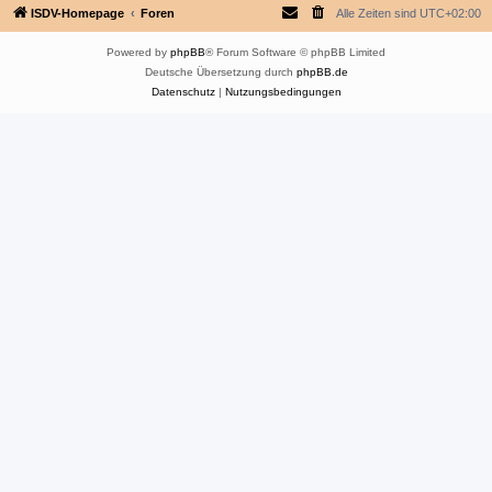
ISDV-Homepage
Foren
Alle Zeiten sind
UTC+02:00
Powered by
phpBB
® Forum Software © phpBB Limited
Deutsche Übersetzung durch
phpBB.de
Datenschutz
|
Nutzungsbedingungen