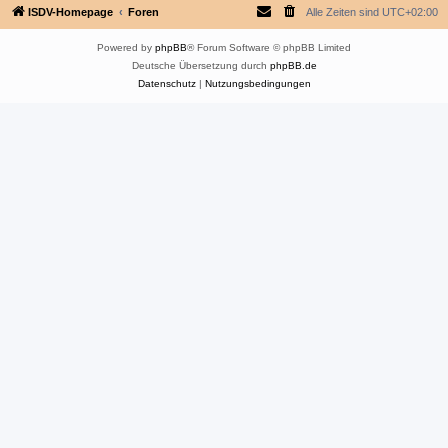
ISDV-Homepage
Foren
Alle Zeiten sind
UTC+02:00
Powered by
phpBB
® Forum Software © phpBB Limited
Deutsche Übersetzung durch
phpBB.de
Datenschutz
|
Nutzungsbedingungen