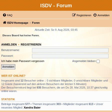
ISDV - Forum
FAQ
Registrieren
Anmelden
ISDV-Homepage
Foren
Aktuelle Zeit: So 9. Aug 2026, 03:45
Dieses Board hat keine Foren.
ANMELDEN
•
REGISTRIEREN
Benutzername:
Passwort:
Ich habe mein Passwort vergessen
Angemeldet bleiben
WER IST ONLINE?
Insgesamt sind
12
Besucher online :: 0 sichtbare Mitglieder, 0 unsichtbare Mitglieder und
12 Gäste (basierend auf den aktiven Besuchern der letzten 5 Minuten)
Der Besucherrekord liegt bei
935
Besuchern, die am Do 28. Mai 2026, 10:37 gleichzeitig
online waren.
STATISTIK
Beiträge insgesamt
577
• Themen insgesamt
303
• Mitglieder insgesamt
613
• Unser
neuestes Mitglied:
Xandra Baier