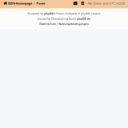
ISDV-Homepage
Foren
Alle Zeiten sind
UTC+02:00
Powered by
phpBB
® Forum Software © phpBB Limited
Deutsche Übersetzung durch
phpBB.de
Datenschutz
|
Nutzungsbedingungen