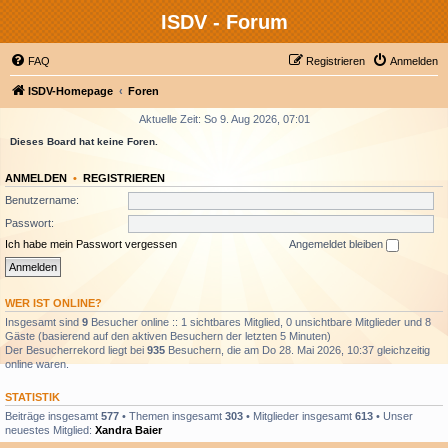
ISDV - Forum
FAQ
Registrieren
Anmelden
ISDV-Homepage
Foren
Aktuelle Zeit: So 9. Aug 2026, 07:01
Dieses Board hat keine Foren.
ANMELDEN
•
REGISTRIEREN
Benutzername:
Passwort:
Ich habe mein Passwort vergessen
Angemeldet bleiben
WER IST ONLINE?
Insgesamt sind
9
Besucher online :: 1 sichtbares Mitglied, 0 unsichtbare Mitglieder und 8
Gäste (basierend auf den aktiven Besuchern der letzten 5 Minuten)
Der Besucherrekord liegt bei
935
Besuchern, die am Do 28. Mai 2026, 10:37 gleichzeitig
online waren.
STATISTIK
Beiträge insgesamt
577
• Themen insgesamt
303
• Mitglieder insgesamt
613
• Unser
neuestes Mitglied:
Xandra Baier