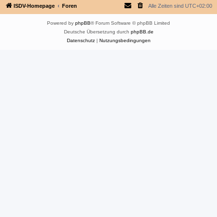
ISDV-Homepage
Foren
Alle Zeiten sind
UTC+02:00
Powered by
phpBB
® Forum Software © phpBB Limited
Deutsche Übersetzung durch
phpBB.de
Datenschutz
|
Nutzungsbedingungen