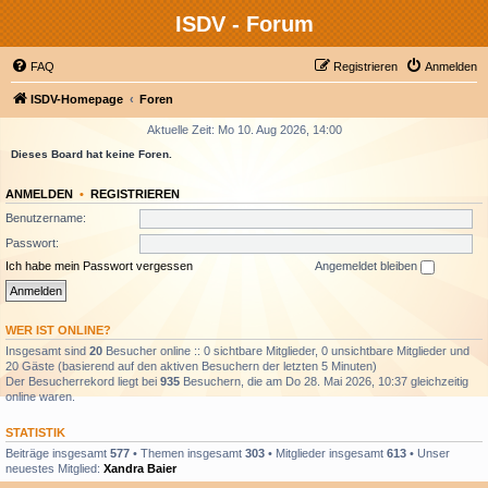
ISDV - Forum
FAQ
Registrieren
Anmelden
ISDV-Homepage
Foren
Aktuelle Zeit: Mo 10. Aug 2026, 14:00
Dieses Board hat keine Foren.
ANMELDEN
•
REGISTRIEREN
Benutzername:
Passwort:
Ich habe mein Passwort vergessen
Angemeldet bleiben
WER IST ONLINE?
Insgesamt sind
20
Besucher online :: 0 sichtbare Mitglieder, 0 unsichtbare Mitglieder und
20 Gäste (basierend auf den aktiven Besuchern der letzten 5 Minuten)
Der Besucherrekord liegt bei
935
Besuchern, die am Do 28. Mai 2026, 10:37 gleichzeitig
online waren.
STATISTIK
Beiträge insgesamt
577
• Themen insgesamt
303
• Mitglieder insgesamt
613
• Unser
neuestes Mitglied:
Xandra Baier