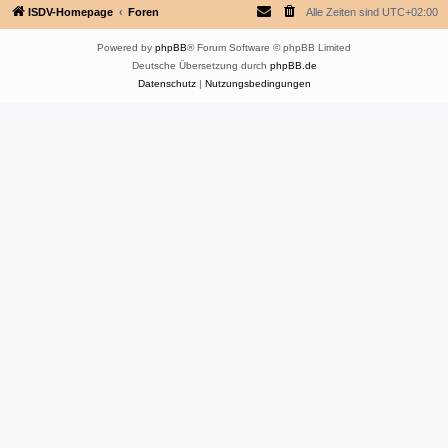
ISDV-Homepage
Foren
Alle Zeiten sind
UTC+02:00
Powered by
phpBB
® Forum Software © phpBB Limited
Deutsche Übersetzung durch
phpBB.de
Datenschutz
|
Nutzungsbedingungen