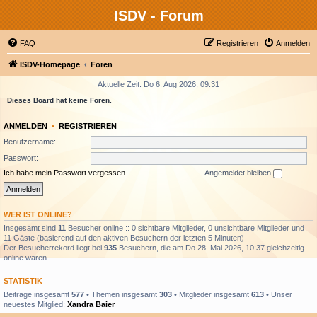
ISDV - Forum
FAQ
Registrieren
Anmelden
ISDV-Homepage
Foren
Aktuelle Zeit: Do 6. Aug 2026, 09:31
Dieses Board hat keine Foren.
ANMELDEN
•
REGISTRIEREN
Benutzername:
Passwort:
Ich habe mein Passwort vergessen
Angemeldet bleiben
WER IST ONLINE?
Insgesamt sind
11
Besucher online :: 0 sichtbare Mitglieder, 0 unsichtbare Mitglieder und
11 Gäste (basierend auf den aktiven Besuchern der letzten 5 Minuten)
Der Besucherrekord liegt bei
935
Besuchern, die am Do 28. Mai 2026, 10:37 gleichzeitig
online waren.
STATISTIK
Beiträge insgesamt
577
• Themen insgesamt
303
• Mitglieder insgesamt
613
• Unser
neuestes Mitglied:
Xandra Baier