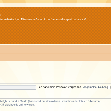
m
r selbständigen Dienstleister/Innen in der Veranstaltungswirtschaft e.V.
Ich habe mein Passwort vergessen
|
Angemeldet bleiben
e Mitglieder und 7 Gäste (basierend auf den aktiven Besuchern der letzten 5 Minuten)
37 gleichzeitig online waren.