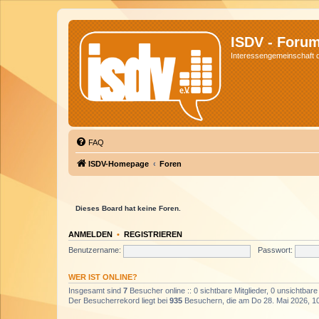
ISDV - Foru
Interessengemeinschaft de
FAQ
ISDV-Homepage
Foren
Dieses Board hat keine Foren.
ANMELDEN
•
REGISTRIEREN
Benutzername:
Passwort:
WER IST ONLINE?
Insgesamt sind
7
Besucher online :: 0 sichtbare Mitglieder, 0 unsichtbar
Der Besucherrekord liegt bei
935
Besuchern, die am Do 28. Mai 2026, 10: