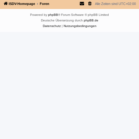
ISDV-Homepage
Foren
Alle Zeiten sind
UTC+02:00
Powered by
phpBB
® Forum Software © phpBB Limited
Deutsche Übersetzung durch
phpBB.de
Datenschutz
|
Nutzungsbedingungen