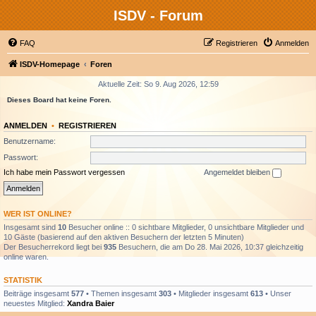
ISDV - Forum
FAQ
Registrieren
Anmelden
ISDV-Homepage
Foren
Aktuelle Zeit: So 9. Aug 2026, 12:59
Dieses Board hat keine Foren.
ANMELDEN
•
REGISTRIEREN
Benutzername:
Passwort:
Ich habe mein Passwort vergessen
Angemeldet bleiben
WER IST ONLINE?
Insgesamt sind
10
Besucher online :: 0 sichtbare Mitglieder, 0 unsichtbare Mitglieder und
10 Gäste (basierend auf den aktiven Besuchern der letzten 5 Minuten)
Der Besucherrekord liegt bei
935
Besuchern, die am Do 28. Mai 2026, 10:37 gleichzeitig
online waren.
STATISTIK
Beiträge insgesamt
577
• Themen insgesamt
303
• Mitglieder insgesamt
613
• Unser
neuestes Mitglied:
Xandra Baier