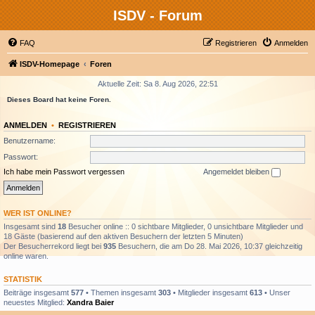
ISDV - Forum
FAQ
Registrieren
Anmelden
ISDV-Homepage
Foren
Aktuelle Zeit: Sa 8. Aug 2026, 22:51
Dieses Board hat keine Foren.
ANMELDEN
•
REGISTRIEREN
Benutzername:
Passwort:
Ich habe mein Passwort vergessen
Angemeldet bleiben
WER IST ONLINE?
Insgesamt sind
18
Besucher online :: 0 sichtbare Mitglieder, 0 unsichtbare Mitglieder und
18 Gäste (basierend auf den aktiven Besuchern der letzten 5 Minuten)
Der Besucherrekord liegt bei
935
Besuchern, die am Do 28. Mai 2026, 10:37 gleichzeitig
online waren.
STATISTIK
Beiträge insgesamt
577
• Themen insgesamt
303
• Mitglieder insgesamt
613
• Unser
neuestes Mitglied:
Xandra Baier