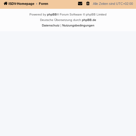
ISDV-Homepage
Foren
Alle Zeiten sind
UTC+02:00
Powered by
phpBB
® Forum Software © phpBB Limited
Deutsche Übersetzung durch
phpBB.de
Datenschutz
|
Nutzungsbedingungen