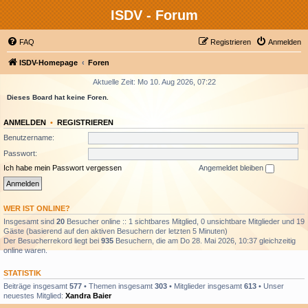
ISDV - Forum
FAQ
Registrieren
Anmelden
ISDV-Homepage
Foren
Aktuelle Zeit: Mo 10. Aug 2026, 07:22
Dieses Board hat keine Foren.
ANMELDEN
•
REGISTRIEREN
Benutzername:
Passwort:
Ich habe mein Passwort vergessen
Angemeldet bleiben
WER IST ONLINE?
Insgesamt sind
20
Besucher online :: 1 sichtbares Mitglied, 0 unsichtbare Mitglieder und 19
Gäste (basierend auf den aktiven Besuchern der letzten 5 Minuten)
Der Besucherrekord liegt bei
935
Besuchern, die am Do 28. Mai 2026, 10:37 gleichzeitig
online waren.
STATISTIK
Beiträge insgesamt
577
• Themen insgesamt
303
• Mitglieder insgesamt
613
• Unser
neuestes Mitglied:
Xandra Baier