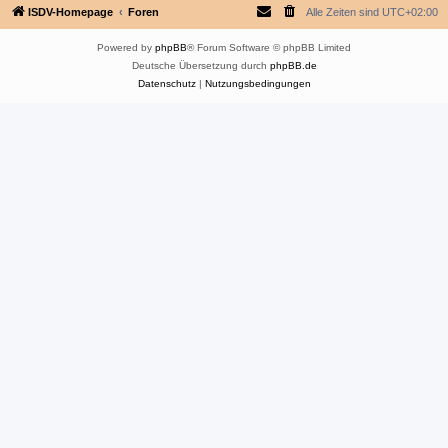
ISDV-Homepage
Foren
Alle Zeiten sind
UTC+02:00
Powered by
phpBB
® Forum Software © phpBB Limited
Deutsche Übersetzung durch
phpBB.de
Datenschutz
|
Nutzungsbedingungen