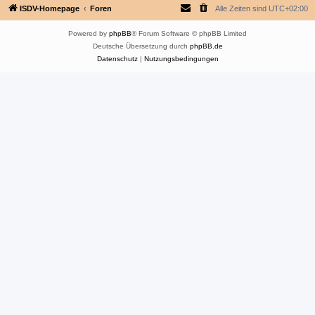
ISDV-Homepage
Foren
Alle Zeiten sind
UTC+02:00
Powered by
phpBB
® Forum Software © phpBB Limited
Deutsche Übersetzung durch
phpBB.de
Datenschutz
|
Nutzungsbedingungen