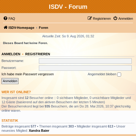
ISDV - Forum
FAQ
Registrieren
Anmelden
ISDV-Homepage
Foren
Aktuelle Zeit: So 9. Aug 2026, 01:32
Dieses Board hat keine Foren.
ANMELDEN
•
REGISTRIEREN
Benutzername:
Passwort:
Ich habe mein Passwort vergessen
Angemeldet bleiben
WER IST ONLINE?
Insgesamt sind
12
Besucher online :: 0 sichtbare Mitglieder, 0 unsichtbare Mitglieder und
12 Gäste (basierend auf den aktiven Besuchern der letzten 5 Minuten)
Der Besucherrekord liegt bei
935
Besuchern, die am Do 28. Mai 2026, 10:37 gleichzeitig
online waren.
STATISTIK
Beiträge insgesamt
577
• Themen insgesamt
303
• Mitglieder insgesamt
613
• Unser
neuestes Mitglied:
Xandra Baier