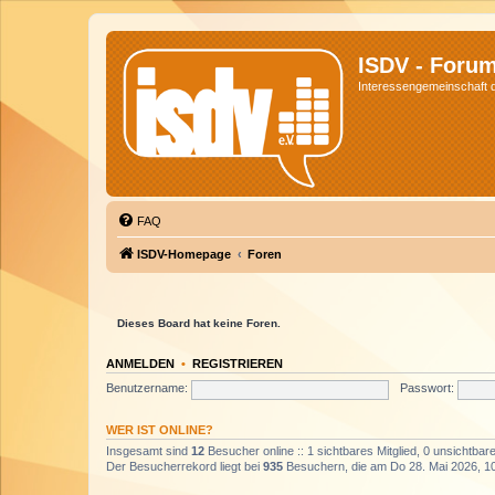
ISDV - Foru
Interessengemeinschaft de
FAQ
ISDV-Homepage
Foren
Dieses Board hat keine Foren.
ANMELDEN
•
REGISTRIEREN
Benutzername:
Passwort:
WER IST ONLINE?
Insgesamt sind
12
Besucher online :: 1 sichtbares Mitglied, 0 unsichtba
Der Besucherrekord liegt bei
935
Besuchern, die am Do 28. Mai 2026, 10: