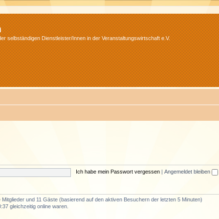
m
r selbständigen Dienstleister/Innen in der Veranstaltungswirtschaft e.V.
Ich habe mein Passwort vergessen
|
Angemeldet bleiben
re Mitglieder und 11 Gäste (basierend auf den aktiven Besuchern der letzten 5 Minuten)
37 gleichzeitig online waren.