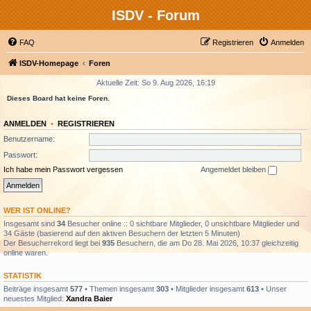
ISDV - Forum
FAQ
Registrieren
Anmelden
ISDV-Homepage
Foren
Aktuelle Zeit: So 9. Aug 2026, 16:19
Dieses Board hat keine Foren.
ANMELDEN
•
REGISTRIEREN
Benutzername:
Passwort:
Ich habe mein Passwort vergessen
Angemeldet bleiben
WER IST ONLINE?
Insgesamt sind
34
Besucher online :: 0 sichtbare Mitglieder, 0 unsichtbare Mitglieder und
34 Gäste (basierend auf den aktiven Besuchern der letzten 5 Minuten)
Der Besucherrekord liegt bei
935
Besuchern, die am Do 28. Mai 2026, 10:37 gleichzeitig
online waren.
STATISTIK
Beiträge insgesamt
577
• Themen insgesamt
303
• Mitglieder insgesamt
613
• Unser
neuestes Mitglied:
Xandra Baier