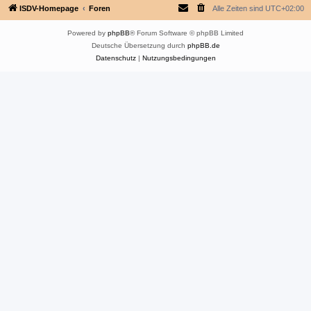
ISDV-Homepage
Foren
Alle Zeiten sind
UTC+02:00
Powered by
phpBB
® Forum Software © phpBB Limited
Deutsche Übersetzung durch
phpBB.de
Datenschutz
|
Nutzungsbedingungen